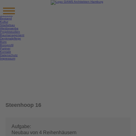
Startseite
Projekte
Alle
Wohnen
Gewerbe
Bestand
Kultur
Städtebau
Wettbewerbe
Projektstudien
Baumanagement
Denkmalpflege
Büro
Büroprofil
Partner
Kontakt
Datenschutz
Impressum
Steenhoop 16
Aufgabe:
Neubau von 4 Reihenhäusern