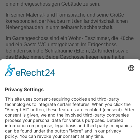
einem dreigeschossigen Gebäude zu sein.
In seiner Material- und Formsprache und seine Größe
korrespondiert der Neubau mit den landwirtschaftlichen
Nebengebäuden in unmittelbarer Nachbarschaft.
Im Gartengeschoss sind ein Wohn- Esszimmer, die Küche
und ein Gäste-WC untergebracht. Im Erdgeschoss
befinden sich die Schlafräume (Eltern, 2x Kinder) sowie
das Badezimmer. Beide Geschosse liegen eine halbe
Treppe über bzw. unter der Eingangsebene. Im
Dachgeschoß gibt es eine rohbaumäßig hergestellte
Ausbaureserve von ca. 50 m². Außerdem ist dort die
Heizungs- und KWL- Anlage untergebracht.
Technik je Haus:
Gasheizung mit Brennwerttechnik
Kontrollierte Wohnraumlüftung
Flächen:
Nutzfläche je Haus 100m²